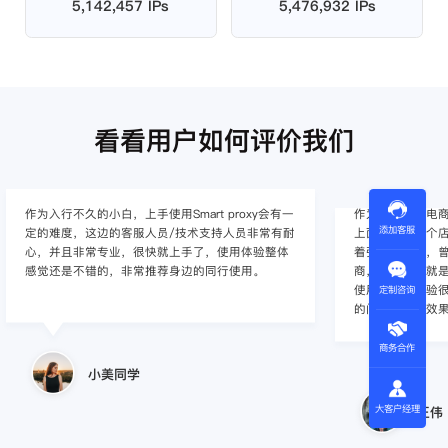
5,142,457 IPs
5,476,932 IPs
看看用户如何评价我们
作为入行不久的小白，上手使用Smart proxy会有一
作为一家跨境电
添加客服
定的难度，这边的客服人员/技术支持人员非常有耐
上面经营着多个店
心，并且非常专业，很快就上手了，使用体验整体
着强烈的需求，曾
感觉还是不错的，非常推荐身边的同行使用。
商，不是断网就
使用效果，体验很差
定制咨询
的问题，使用效
商务合作
小美同学
大客户经理
王伟