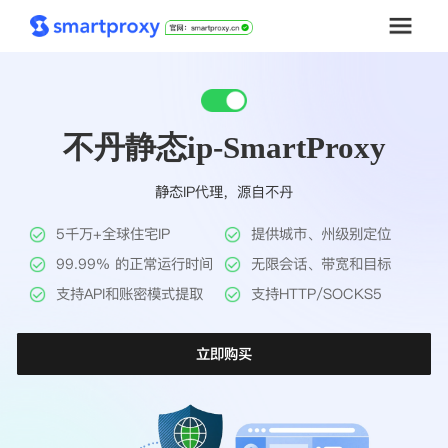
首页
不丹静态ip-SmartProxy
套餐购买
静态IP代理，源自不丹
解决方案
5千万+全球住宅IP
提供城市、州级别定位
工具
99.99% 的正常运行时间
无限会话、带宽和目标
支持API和账密模式提取
支持HTTP/SOCKS5
帮助中心
立即购买
推广返利
企业定制