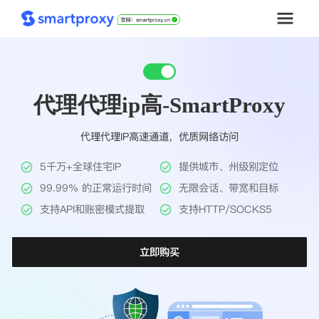
首页
代理代理ip高-SmartProxy
套餐购买
代理代理IP高速通道，优质网络访问
解决方案
5千万+全球住宅IP
提供城市、州级别定位
工具
99.99% 的正常运行时间
无限会话、带宽和目标
支持API和账密模式提取
支持HTTP/SOCKS5
帮助中心
立即购买
推广返利
企业定制