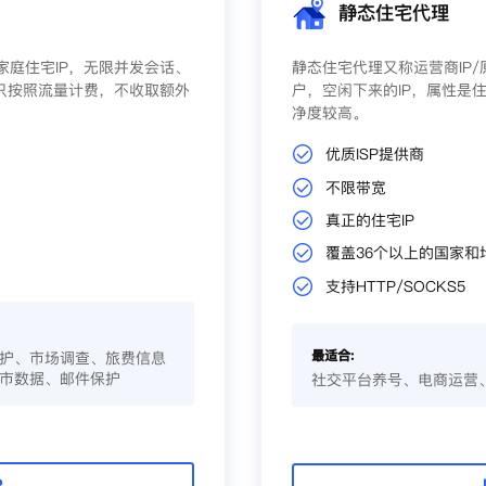
静态住宅代理
庭住宅IP，无限并发会话、
静态住宅代理又称运营商IP
只按照流量计费，不收取额外
户，空闲下来的IP，属性是住
净度较高。
优质ISP提供商
不限带宽
真正的住宅IP
覆盖36个以上的国家和
支持HTTP/SOCKS5
最适合:
护、市场调查、旅费信息
市数据、邮件保护
社交平台养号、电商运营
P