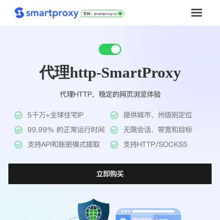
首页
代理http-SmartProxy
套餐购买
代理HTTP，稳定的网页浏览体验
解决方案
5千万+全球住宅IP
提供城市、州级别定位
工具
99.99% 的正常运行时间
无限会话、带宽和目标
支持API和账密模式提取
支持HTTP/SOCKS5
帮助中心
立即购买
推广返利
企业定制