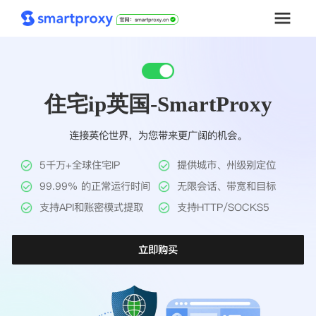
首页
住宅ip英国-SmartProxy
套餐购买
连接英伦世界，为您带来更广阔的机会。
解决方案
5千万+全球住宅IP
提供城市、州级别定位
工具
99.99% 的正常运行时间
无限会话、带宽和目标
支持API和账密模式提取
支持HTTP/SOCKS5
帮助中心
立即购买
推广返利
企业定制