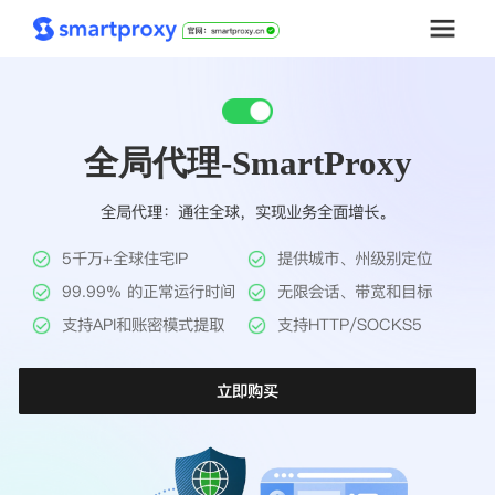
首页
全局代理-SmartProxy
套餐购买
全局代理：通往全球，实现业务全面增长。
解决方案
5千万+全球住宅IP
提供城市、州级别定位
工具
99.99% 的正常运行时间
无限会话、带宽和目标
支持API和账密模式提取
支持HTTP/SOCKS5
帮助中心
立即购买
推广返利
企业定制