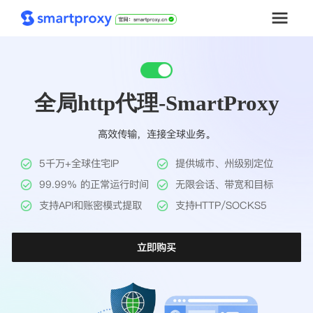
首页
全局http代理-SmartProxy
套餐购买
高效传输，连接全球业务。
解决方案
5千万+全球住宅IP
提供城市、州级别定位
工具
99.99% 的正常运行时间
无限会话、带宽和目标
支持API和账密模式提取
支持HTTP/SOCKS5
帮助中心
立即购买
推广返利
企业定制