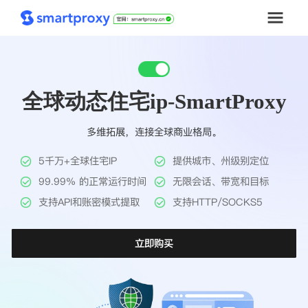
首页
全球动态住宅ip-SmartProxy
套餐购买
多维拓展，连接全球商业格局。
解决方案
5千万+全球住宅IP
提供城市、州级别定位
工具
99.99% 的正常运行时间
无限会话、带宽和目标
支持API和账密模式提取
支持HTTP/SOCKS5
帮助中心
立即购买
推广返利
企业定制