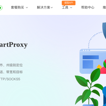
提取API
套餐购买
工具
解决方案
帮助中心
推
动态住宅代理
动态住宅代理
账密提取
静态住宅代理
静态住宅代理
API提取
全球地区
tProxy
公共API
市、州级别定位
话、带宽和目标
TP/SOCKS5