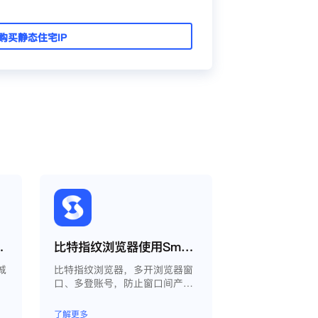
购买静态住宅IP
什么城市还是会变？
比特指纹浏览器使用Smartproxy教程
城
比特指纹浏览器，多开浏览器窗
口、多登账号，防止窗口间产生
关联、防止封号，每个窗口可以
模拟独立的电脑信息，模拟不同
了解更多