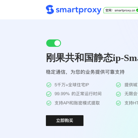
刚果共和国静态ip-Smar
稳定通信，为您的业务提供可靠支持
5千万+全球住宅IP
提供城
99.99% 的正常运行时间
无限会
支持API和账密模式提取
支持HT
立即购买