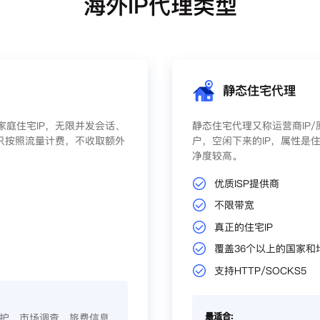
海外IP代理类型
静态住宅代理
庭住宅IP，无限并发会话、
静态住宅代理又称运营商IP
只按照流量计费，不收取额外
户，空闲下来的IP，属性是住
净度较高。
优质ISP提供商
不限带宽
真正的住宅IP
覆盖36个以上的国家和
支持HTTP/SOCKS5
最适合:
护、市场调查、旅费信息