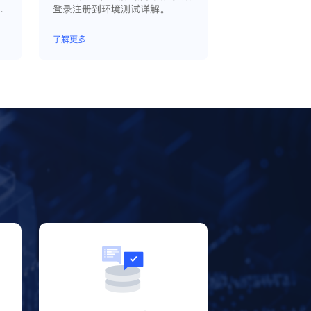
器
登录注册到环境测试详解。
多
，
了解更多
自
？