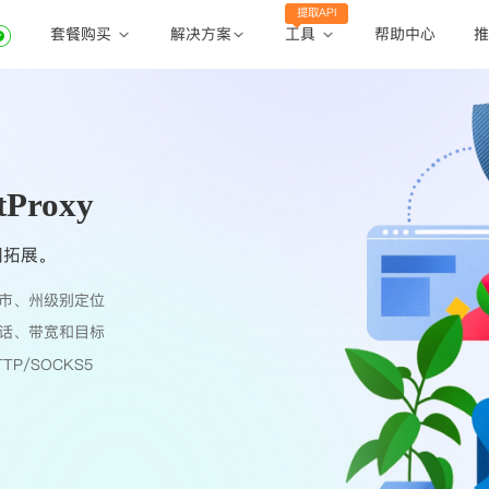
提取API
套餐购买
工具
解决方案
帮助中心
推
动态住宅代理
动态住宅代理
账密提取
静态住宅代理
静态住宅代理
API提取
全球地区
Proxy
公共API
国拓展。
市、州级别定位
话、带宽和目标
TP/SOCKS5