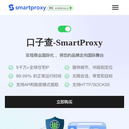
首页
口子查-SmartProxy
套餐购买
实现商业国际化 ，将您的品牌走向国际舞台
解决方案
5千万+全球住宅IP
提供城市、州级别定位
工具
99.99% 的正常运行时间
无限会话、带宽和目标
支持API和账密模式提取
支持HTTP/SOCKS5
帮助中心
立即购买
推广返利
企业定制