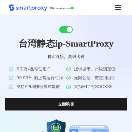
首页
台湾静态ip-SmartProxy
套餐购买
稳定连接，高效沟通
解决方案
5千万+全球住宅IP
提供城市、州级别定位
工具
99.99% 的正常运行时间
无限会话、带宽和目标
支持API和账密模式提取
支持HTTP/SOCKS5
帮助中心
立即购买
推广返利
企业定制