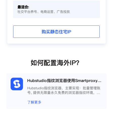
最适合:
社交平台养号、电商运营、广告投放
购买静态住宅IP
如何配置海外IP？
Hubstudio指纹浏览器使用Smartproxy教程
Hubstudio指纹浏览器，主要实现：批量管理账
号, 提供无限量永久免费的浏览器指纹环境，并
且提供自动化操作和团队协作功能，能大力提高
工作效率 。
了解更多