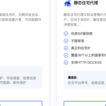
静态住宅代理
庭住宅IP，无限并发会话、
静态住宅代理又称运营商IP
只按照流量计费，不收取额外
户，空闲下来的IP，属性是住
净度较高。
优质ISP提供商
不限带宽
真正的住宅IP
覆盖36个以上的国家和
支持HTTP/SOCKS5
最适合:
护、市场调查、旅费信息
市数据、邮件保护
社交平台养号、电商运营
P