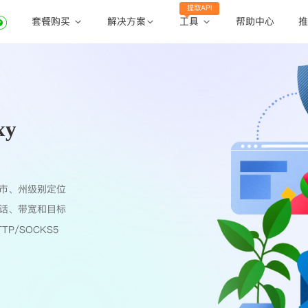
提取API
套餐购买
工具
解决方案
帮助中心
推
动态住宅代理
动态住宅代理
账密提取
静态住宅代理
静态住宅代理
API提取
全球地区
xy
公共API
市、州级别定位
话、带宽和目标
TP/SOCKS5