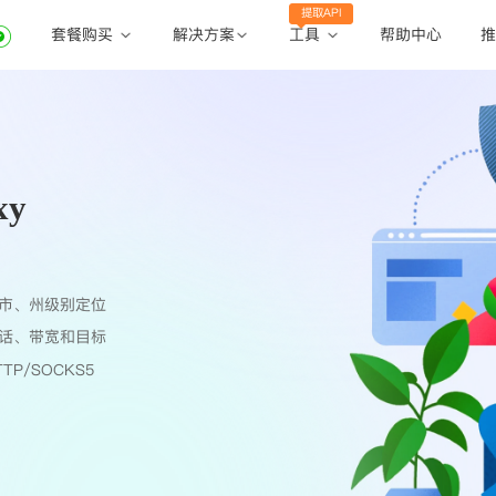
提取API
套餐购买
工具
解决方案
帮助中心
推
动态住宅代理
动态住宅代理
账密提取
静态住宅代理
静态住宅代理
API提取
全球地区
xy
公共API
市、州级别定位
话、带宽和目标
TP/SOCKS5