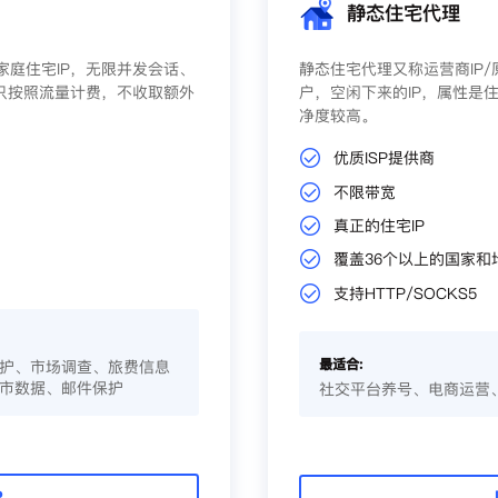
静态住宅代理
庭住宅IP，无限并发会话、
静态住宅代理又称运营商IP
只按照流量计费，不收取额外
户，空闲下来的IP，属性是住
净度较高。
优质ISP提供商
不限带宽
真正的住宅IP
覆盖36个以上的国家和
支持HTTP/SOCKS5
最适合:
护、市场调查、旅费信息
市数据、邮件保护
社交平台养号、电商运营
P