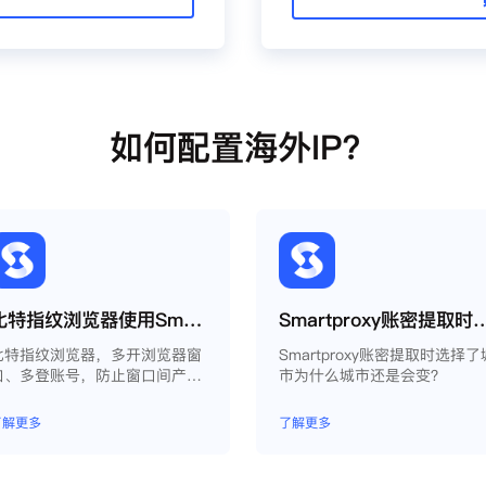
如何配置海外IP？
比特指纹浏览器使用Smartproxy教程
Smartproxy账密提取时选择了城市为
比特指纹浏览器，多开浏览器窗
Smartproxy账密提取时选择了
口、多登账号，防止窗口间产生
市为什么城市还是会变？
关联、防止封号，每个窗口可以
模拟独立的电脑信息，模拟不同
了解更多
了解更多
的IP地址，使得相互间完全环境
独立、隔离，避免关联封号。