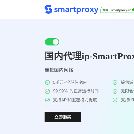
国内代理ip-SmartPro
连接国内网络
5千万+全球住宅IP
提供城
99.99% 的正常运行时间
无限会
支持API和账密模式提取
支持HT
立即购买