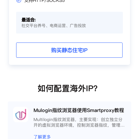
支持HTTP/SOCKS5
最适合:
社交平台养号、电商运营、广告投放
购买静态住宅IP
如何配置海外IP？
Mulogin指纹浏览器使用Smartproxy教程
Multilogin指纹浏览器，主要实现：创立独立分
开的虚拟浏览器环境，控制浏览器指纹，管理多
重浏览器文件，展开团队协作，构建商务工作流
程，开发网络自动化等。
了解更多