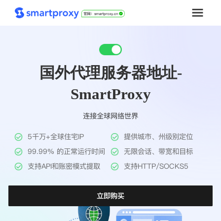
首页
国外代理服务器地址-
套餐购买
SmartProxy
解决方案
连接全球网络世界
工具
5千万+全球住宅IP
提供城市、州级别定位
帮助中心
99.99% 的正常运行时间
无限会话、带宽和目标
支持API和账密模式提取
支持HTTP/SOCKS5
推广返利
立即购买
企业定制