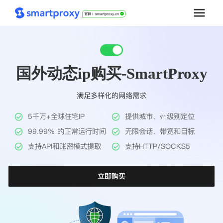
首页
国外动态ip购买-SmartProxy
套餐购买
满足多样化的网络需求
解决方案
5千万+全球住宅IP
提供城市、州级别定位
工具
99.99% 的正常运行时间
无限会话、带宽和目标
支持API和账密模式提取
支持HTTP/SOCKS5
帮助中心
立即购买
推广返利
企业定制