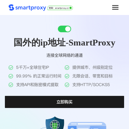
首页
国外的ip地址-SmartProxy
套餐购买
连接全球网络的通道
解决方案
5千万+全球住宅IP
提供城市、州级别定位
工具
99.99% 的正常运行时间
无限会话、带宽和目标
支持API和账密模式提取
支持HTTP/SOCKS5
帮助中心
立即购买
推广返利
企业定制