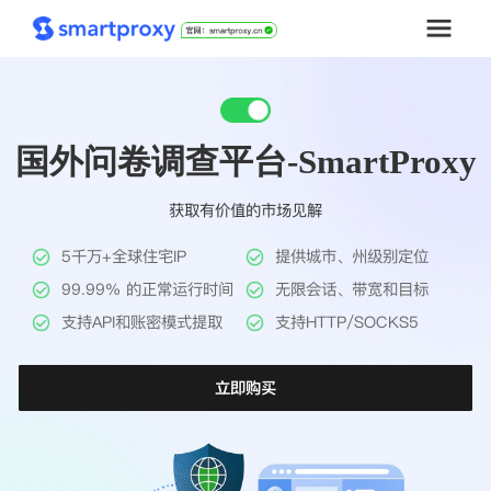
首页
国外问卷调查平台-SmartProxy
套餐购买
获取有价值的市场见解
解决方案
5千万+全球住宅IP
提供城市、州级别定位
工具
99.99% 的正常运行时间
无限会话、带宽和目标
支持API和账密模式提取
支持HTTP/SOCKS5
帮助中心
立即购买
推广返利
企业定制