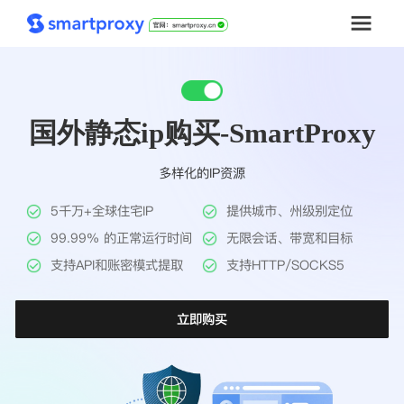
首页
国外静态ip购买-SmartProxy
套餐购买
多样化的IP资源
解决方案
5千万+全球住宅IP
提供城市、州级别定位
工具
99.99% 的正常运行时间
无限会话、带宽和目标
支持API和账密模式提取
支持HTTP/SOCKS5
帮助中心
立即购买
推广返利
企业定制