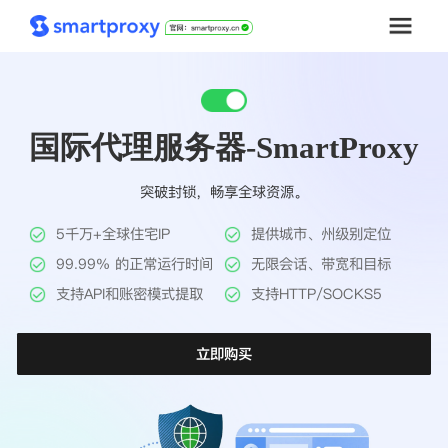
首页
国际代理服务器-SmartProxy
套餐购买
突破封锁，畅享全球资源。
解决方案
5千万+全球住宅IP
提供城市、州级别定位
工具
99.99% 的正常运行时间
无限会话、带宽和目标
支持API和账密模式提取
支持HTTP/SOCKS5
帮助中心
立即购买
推广返利
企业定制