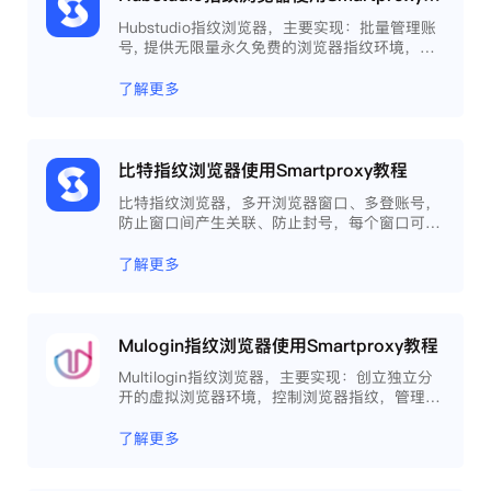
Hubstudio指纹浏览器，主要实现：批量管理账
号, 提供无限量永久免费的浏览器指纹环境，并
且提供自动化操作和团队协作功能，能大力提高
工作效率 。
了解更多
比特指纹浏览器使用Smartproxy教程
比特指纹浏览器，多开浏览器窗口、多登账号，
防止窗口间产生关联、防止封号，每个窗口可以
模拟独立的电脑信息，模拟不同的IP地址，使得
相互间完全环境独立、隔离，避免关联封号。
了解更多
Mulogin指纹浏览器使用Smartproxy教程
Multilogin指纹浏览器，主要实现：创立独立分
开的虚拟浏览器环境，控制浏览器指纹，管理多
重浏览器文件，展开团队协作，构建商务工作流
程，开发网络自动化等。
了解更多