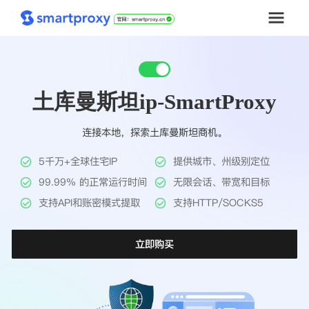
首页
土库曼斯坦ip-SmartProxy
套餐购买
连接本地，探索土库曼斯坦商机。
解决方案
5千万+全球住宅IP
提供城市、州级别定位
工具
99.99% 的正常运行时间
无限会话、带宽和目标
支持API和账密模式提取
支持HTTP/SOCKS5
帮助中心
立即购买
推广返利
企业定制