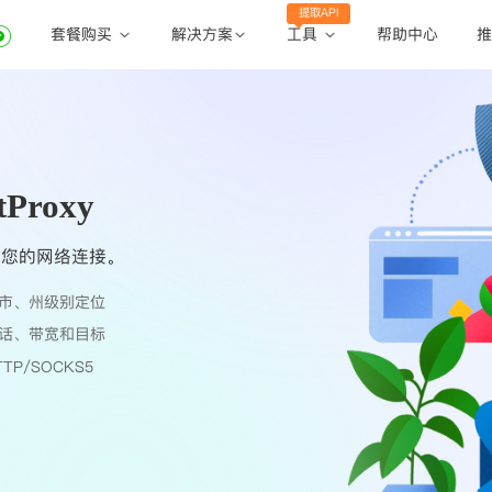
提取API
套餐购买
工具
解决方案
帮助中心
推
动态住宅代理
动态住宅代理
账密提取
静态住宅代理
静态住宅代理
API提取
全球地区
Proxy
公共API
障您的网络连接。
市、州级别定位
话、带宽和目标
TP/SOCKS5