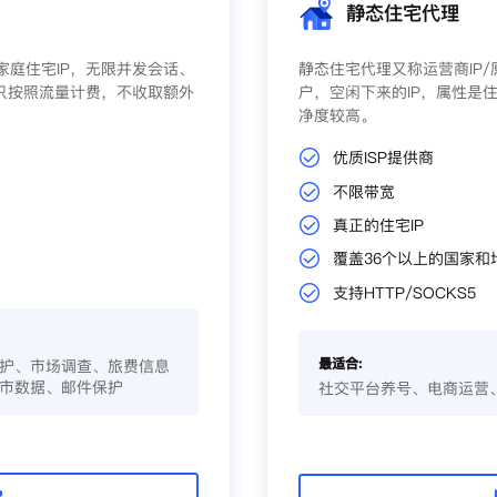
静态住宅代理
庭住宅IP，无限并发会话、
静态住宅代理又称运营商IP
只按照流量计费，不收取额外
户，空闲下来的IP，属性是住
净度较高。
优质ISP提供商
不限带宽
真正的住宅IP
覆盖36个以上的国家和
支持HTTP/SOCKS5
最适合:
护、市场调查、旅费信息
市数据、邮件保护
社交平台养号、电商运营
P