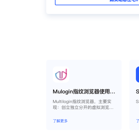
Mulogin指纹浏览器使用Smartproxy教程
Multilogin指纹浏览器，主要实
现：创立独立分开的虚拟浏览器
环境，控制浏览器指纹，管理多
重浏览器文件，展开团队协作，
了解更多
构建商务工作流程，开发网络自
动化等。