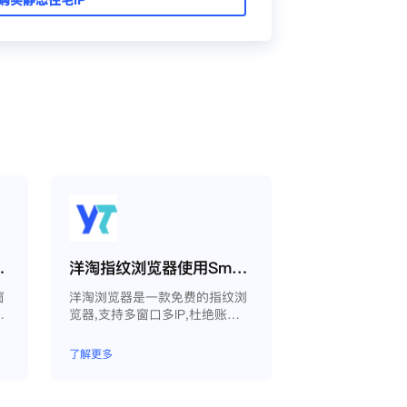
proxy教程
洋淘指纹浏览器使用Smartproxy教程
窗
洋淘浏览器是一款免费的指纹浏
生
览器,支持多窗口多IP,杜绝账户
以
因关联问题导致被封
同
了解更多
境