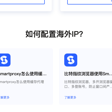
如何配置海外IP？
Smartproxy怎么使用缓存代理
比特指纹浏览器使用Smart
Smartproxy怎么使用缓存代理
比特指纹浏览器，多开浏览器
口、多登账号，防止窗口间产
关联、防止封号，每个窗口可
模拟独立的电脑信息，模拟不
了解更多
了解更多
的IP地址，使得相互间完全环
独立、隔离，避免关联封号。