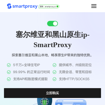
首页
塞尔维亚和黑山原生ip-
套餐购买
SmartProxy
解决方案
探索塞尔维亚和黑山本地，畅享原生IP带来的独特优势。
工具
5千万+全球住宅IP
提供城市、州级别定位
帮助中心
99.99% 的正常运行时间
无限会话、带宽和目标
支持API和账密模式提取
支持HTTP/SOCKS5
推广返利
立即购买
企业定制