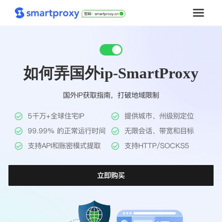
首页
如何弄国外ip-SmartProxy
套餐购买
国外IP获取指南，打破地域限制
解决方案
5千万+全球住宅IP
提供城市、州级别定位
工具
99.99% 的正常运行时间
无限会话、带宽和目标
支持API和账密模式提取
支持HTTP/SOCKS5
帮助中心
立即购买
推广返利
企业定制