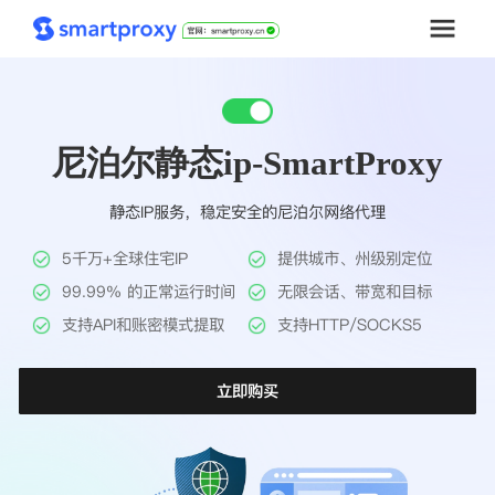
首页
尼泊尔静态ip-SmartProxy
套餐购买
静态IP服务，稳定安全的尼泊尔网络代理
解决方案
5千万+全球住宅IP
提供城市、州级别定位
工具
99.99% 的正常运行时间
无限会话、带宽和目标
支持API和账密模式提取
支持HTTP/SOCKS5
帮助中心
立即购买
推广返利
企业定制