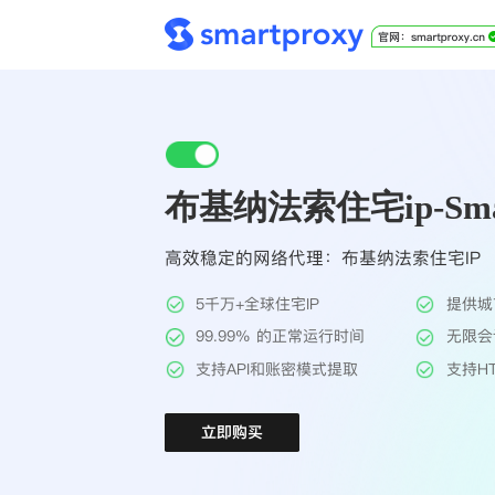
布基纳法索住宅ip-Smar
高效稳定的网络代理：布基纳法索住宅IP
5千万+全球住宅IP
提供城
99.99% 的正常运行时间
无限会
支持API和账密模式提取
支持HT
立即购买