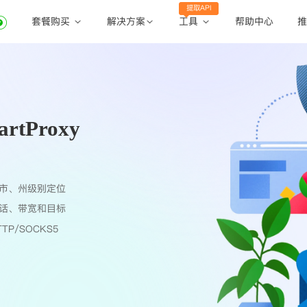
提取API
套餐购买
工具
解决方案
帮助中心
推
动态住宅代理
动态住宅代理
账密提取
静态住宅代理
静态住宅代理
API提取
全球地区
tProxy
公共API
市、州级别定位
话、带宽和目标
TP/SOCKS5