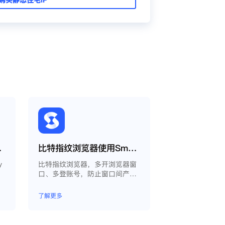
oxy教程
比特指纹浏览器使用Smartproxy教程
y
比特指纹浏览器，多开浏览器窗
口、多登账号，防止窗口间产生
关联、防止封号，每个窗口可以
模拟独立的电脑信息，模拟不同
了解更多
的IP地址，使得相互间完全环境
独立、隔离，避免关联封号。