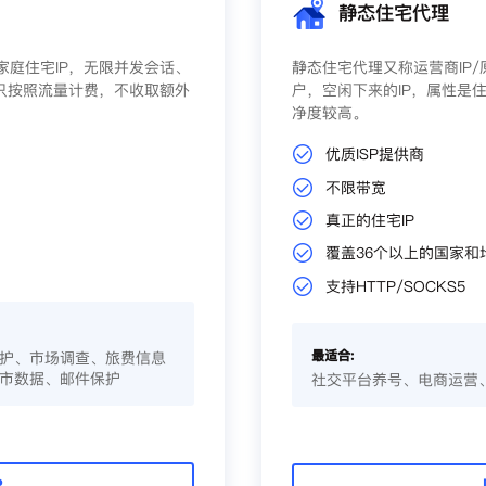
静态住宅代理
庭住宅IP，无限并发会话、
静态住宅代理又称运营商IP
只按照流量计费，不收取额外
户，空闲下来的IP，属性是住
净度较高。
优质ISP提供商
不限带宽
真正的住宅IP
覆盖36个以上的国家和
支持HTTP/SOCKS5
最适合:
护、市场调查、旅费信息
市数据、邮件保护
社交平台养号、电商运营
P