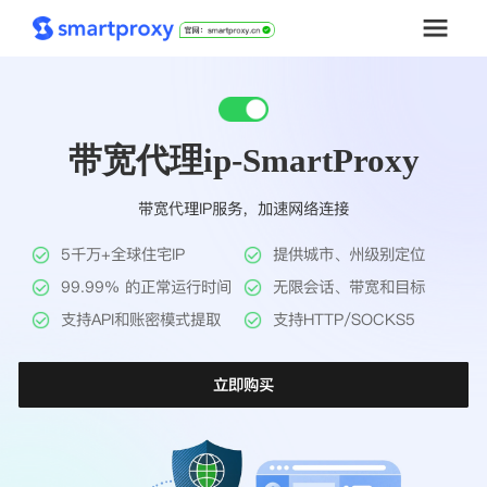
首页
带宽代理ip-SmartProxy
套餐购买
带宽代理IP服务，加速网络连接
解决方案
5千万+全球住宅IP
提供城市、州级别定位
工具
99.99% 的正常运行时间
无限会话、带宽和目标
支持API和账密模式提取
支持HTTP/SOCKS5
帮助中心
立即购买
推广返利
企业定制