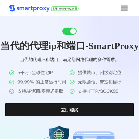
首页
当代的代理ip和端口-SmartProxy
套餐购买
当代的代理IP和端口，满足您网络代理的多种需求。
解决方案
5千万+全球住宅IP
提供城市、州级别定位
工具
99.99% 的正常运行时间
无限会话、带宽和目标
支持API和账密模式提取
支持HTTP/SOCKS5
帮助中心
立即购买
推广返利
企业定制