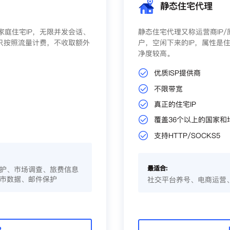
静态住宅代理
庭住宅IP，无限并发会话、
静态住宅代理又称运营商IP
只按照流量计费，不收取额外
户，空闲下来的IP，属性是住
净度较高。
优质ISP提供商
不限带宽
真正的住宅IP
覆盖36个以上的国家和
支持HTTP/SOCKS5
最适合:
护、市场调查、旅费信息
市数据、邮件保护
社交平台养号、电商运营
P