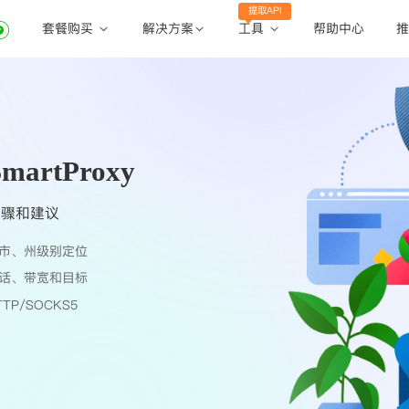
提取API
套餐购买
工具
解决方案
帮助中心
推
动态住宅代理
动态住宅代理
账密提取
静态住宅代理
静态住宅代理
API提取
全球地区
rtProxy
公共API
步骤和建议
市、州级别定位
话、带宽和目标
TP/SOCKS5