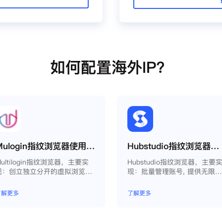
如何配置海外IP？
Mulogin指纹浏览器使用Smartproxy教程
Hubstudio指纹浏览器使用Smartproxy教程
ultilogin指纹浏览器，主要实
Hubstudio指纹浏览器，主要
现：创立独立分开的虚拟浏览器
现：批量管理账号, 提供无限
环境，控制浏览器指纹，管理多
永久免费的浏览器指纹环境，
重浏览器文件，展开团队协作，
且提供自动化操作和团队协作
了解更多
了解更多
构建商务工作流程，开发网络自
能，能大力提高工作效率 。
动化等。