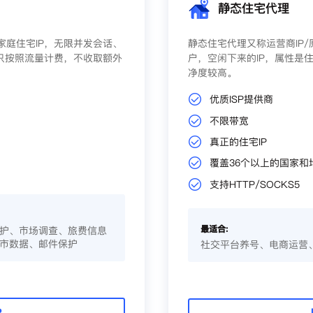
静态住宅代理
庭住宅IP，无限并发会话、
静态住宅代理又称运营商IP
只按照流量计费，不收取额外
户，空闲下来的IP，属性是住
净度较高。
优质ISP提供商
不限带宽
真正的住宅IP
覆盖36个以上的国家和
支持HTTP/SOCKS5
最适合:
护、市场调查、旅费信息
市数据、邮件保护
社交平台养号、电商运营
P