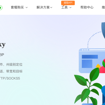
提取API
套餐购买
工具
解决方案
帮助中心
推
动态住宅代理
动态住宅代理
账密提取
静态住宅代理
静态住宅代理
API提取
全球地区
xy
公共API
IP
市、州级别定位
话、带宽和目标
TP/SOCKS5