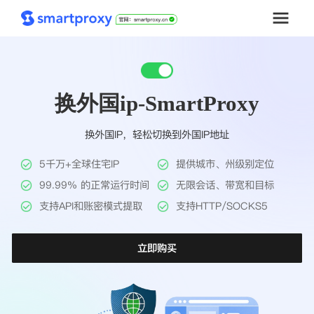
首页
换外国ip-SmartProxy
套餐购买
换外国IP，轻松切换到外国IP地址
解决方案
5千万+全球住宅IP
提供城市、州级别定位
工具
99.99% 的正常运行时间
无限会话、带宽和目标
支持API和账密模式提取
支持HTTP/SOCKS5
帮助中心
立即购买
推广返利
企业定制