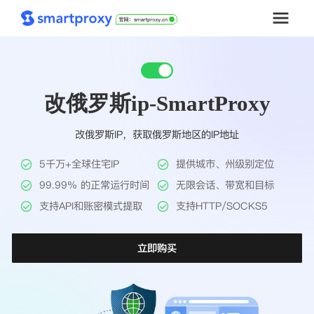
首页
改俄罗斯ip-SmartProxy
套餐购买
改俄罗斯IP，获取俄罗斯地区的IP地址
解决方案
5千万+全球住宅IP
提供城市、州级别定位
工具
99.99% 的正常运行时间
无限会话、带宽和目标
支持API和账密模式提取
支持HTTP/SOCKS5
帮助中心
立即购买
推广返利
企业定制