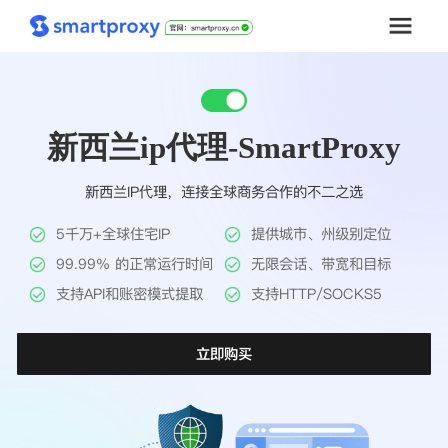
首页
新西兰ip代理-SmartProxy
套餐购买
新西兰IP代理，连接全球商务合作的不二之选
解决方案
5千万+全球住宅IP
提供城市、州级别定位
工具
99.99% 的正常运行时间
无限会话、带宽和目标
支持API和账密模式提取
支持HTTP/SOCKS5
帮助中心
立即购买
推广返利
企业定制