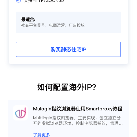
支持HTTP/SOCKS5
最适合:
社交平台养号、电商运营、广告投放
购买静态住宅IP
如何配置海外IP？
Mulogin指纹浏览器使用Smartproxy教程
Multilogin指纹浏览器，主要实现：创立独立分
开的虚拟浏览器环境，控制浏览器指纹，管理多
重浏览器文件，展开团队协作，构建商务工作流
程，开发网络自动化等。
了解更多