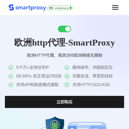
首页
欧洲http代理-SmartProxy
套餐购买
欧洲HTTP代理，高效访问欧洲网络无限制
解决方案
5千万+全球住宅IP
提供城市、州级别定位
工具
99.99% 的正常运行时间
无限会话、带宽和目标
支持API和账密模式提取
支持HTTP/SOCKS5
帮助中心
立即购买
推广返利
企业定制