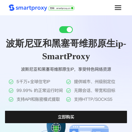
首页
波斯尼亚和黑塞哥维那原生ip-
套餐购买
SmartProxy
解决方案
波斯尼亚和黑塞哥维那原生IP，享受特色网络资源
工具
5千万+全球住宅IP
提供城市、州级别定位
帮助中心
99.99% 的正常运行时间
无限会话、带宽和目标
支持API和账密模式提取
支持HTTP/SOCKS5
推广返利
立即购买
企业定制