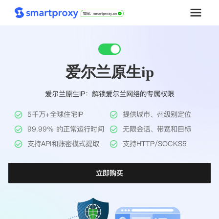
首页
爱尔兰原生ip
套餐购买
爱尔兰原生IP：解锁爱尔兰网络的专属权限
解决方案
5千万+全球住宅IP
提供城市、州级别定位
工具
99.99% 的正常运行时间
无限会话、带宽和目标
支持API和账密模式提取
支持HTTP/SOCKS5
帮助中心
立即购买
推广返利
企业定制