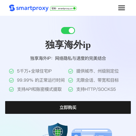
首页
独享海外ip
套餐购买
独享海外IP：网络隐私与速度的完美结合
解决方案
5千万+全球住宅IP
提供城市、州级别定位
工具
99.99% 的正常运行时间
无限会话、带宽和目标
支持API和账密模式提取
支持HTTP/SOCKS5
帮助中心
立即购买
推广返利
企业定制