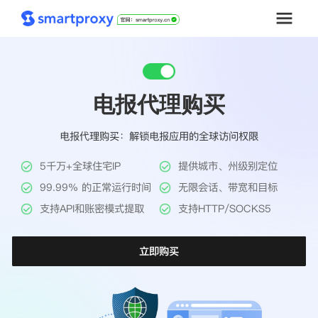
首页
电报代理购买
套餐购买
电报代理购买：解锁电报应用的全球访问权限
解决方案
5千万+全球住宅IP
提供城市、州级别定位
工具
99.99% 的正常运行时间
无限会话、带宽和目标
支持API和账密模式提取
支持HTTP/SOCKS5
帮助中心
立即购买
推广返利
企业定制