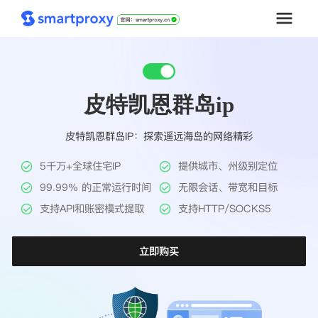
首页
皮特凯恩群岛ip
套餐购买
皮特凯恩群岛IP：探索遥远海岛的网络精彩
解决方案
5千万+全球住宅IP
提供城市、州级别定位
工具
99.99% 的正常运行时间
无限会话、带宽和目标
支持API和账密模式提取
支持HTTP/SOCKS5
帮助中心
立即购买
推广返利
企业定制