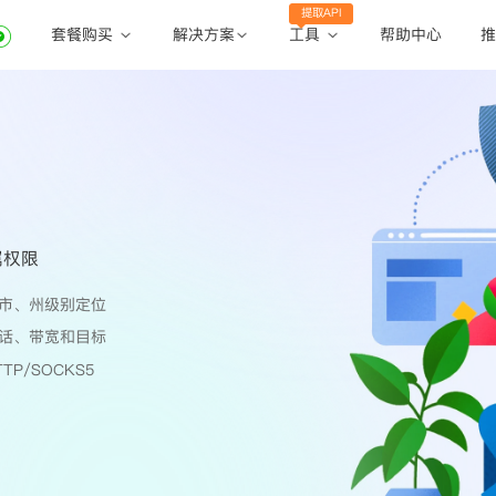
提取API
套餐购买
工具
解决方案
帮助中心
推
动态住宅代理
动态住宅代理
账密提取
静态住宅代理
静态住宅代理
API提取
全球地区
公共API
属权限
市、州级别定位
话、带宽和目标
TP/SOCKS5