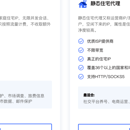
静态住宅代理
庭住宅IP，无限并发会话、
静态住宅代理又称运营商IP
只按照流量计费，不收取额外
户，空闲下来的IP，属性是住
净度较高。
优质ISP提供商
不限带宽
真正的住宅IP
覆盖36个以上的国家和
支持HTTP/SOCKS5
最适合:
护、市场调查、旅费信息
市数据、邮件保护
社交平台养号、电商运营
P