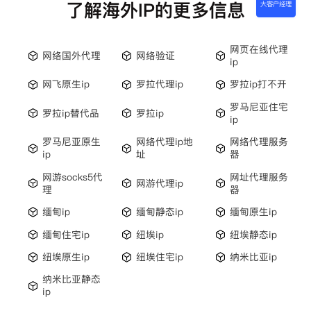
了解海外IP的更多信息
大客户经理
网页在线代理
网络国外代理
网络验证
ip
网飞原生ip
罗拉代理ip
罗拉ip打不开
罗马尼亚住宅
罗拉ip替代品
罗拉ip
ip
罗马尼亚原生
网络代理ip地
网络代理服务
ip
址
器
网游socks5代
网址代理服务
网游代理ip
理
器
缅甸ip
缅甸静态ip
缅甸原生ip
缅甸住宅ip
纽埃ip
纽埃静态ip
纽埃原生ip
纽埃住宅ip
纳米比亚ip
纳米比亚静态
ip