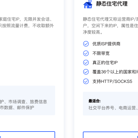
静态住宅代理
庭住宅IP，无限并发会话、
静态住宅代理又称运营商IP
只按照流量计费，不收取额外
户，空闲下来的IP，属性是住
净度较高。
优质ISP提供商
不限带宽
真正的住宅IP
覆盖36个以上的国家和
支持HTTP/SOCKS5
最适合:
护、市场调查、旅费信息
市数据、邮件保护
社交平台养号、电商运营
P