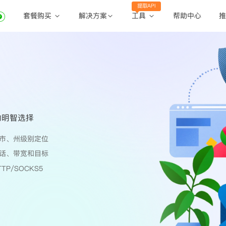
提取API
套餐购买
工具
解决方案
帮助中心
推
动态住宅代理
动态住宅代理
账密提取
静态住宅代理
静态住宅代理
API提取
全球地区
公共API
的明智选择
市、州级别定位
话、带宽和目标
TP/SOCKS5