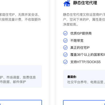
静态住宅代理
庭住宅IP，无限并发会话、
静态住宅代理又称运营商IP
只按照流量计费，不收取额外
户，空闲下来的IP，属性是住
净度较高。
优质ISP提供商
不限带宽
真正的住宅IP
覆盖36个以上的国家和
支持HTTP/SOCKS5
最适合:
护、市场调查、旅费信息
市数据、邮件保护
社交平台养号、电商运营
P