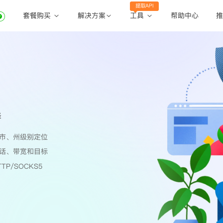
提取API
套餐购买
工具
解决方案
帮助中心
推
动态住宅代理
动态住宅代理
账密提取
静态住宅代理
静态住宅代理
API提取
全球地区
公共API
择
市、州级别定位
话、带宽和目标
TP/SOCKS5