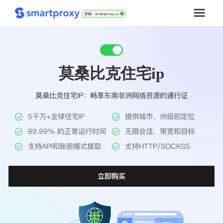
首页
莫桑比克住宅ip
套餐购买
莫桑比克住宅IP：畅享东南非洲网络资源的通行证
解决方案
5千万+全球住宅IP
提供城市、州级别定位
工具
99.99% 的正常运行时间
无限会话、带宽和目标
支持API和账密模式提取
支持HTTP/SOCKS5
帮助中心
立即购买
推广返利
企业定制