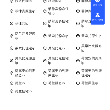
获取代理ip
获取国外
菲律宾住宅ip
商务合作
菲律宾静态住
菲律宾原生ip
菲律宾静态ip
宅ip
大客户经理
萨尔瓦多住宅
萨尔瓦多原生
菲律宾ip
ip
ip
萨尔瓦多静态
莱索托静态ip
莱索托原生ip
ip
莫桑比克静态
莱索托住宅ip
莫桑比克ip
ip
莫桑比克原生
莫桑比克住宅
荷属安的列斯
ip
ip
ip
荷属安的列斯
荷属安的列斯
荷属安的列斯
静态ip
原生ip
住宅ip
荷兰ip
荷兰静态ip
荷兰原生ip
荷兰住宅ip