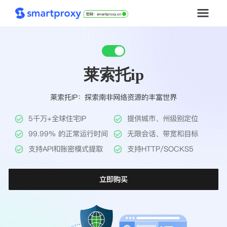
首页
莱索托ip
套餐购买
莱索托IP：探索南非网络资源的丰富世界
解决方案
5千万+全球住宅IP
提供城市、州级别定位
工具
99.99% 的正常运行时间
无限会话、带宽和目标
支持API和账密模式提取
支持HTTP/SOCKS5
帮助中心
立即购买
推广返利
企业定制