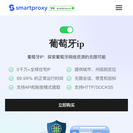
首页
葡萄牙ip
套餐购买
葡萄牙IP：探索葡萄牙网络资源的无限可能
解决方案
5千万+全球住宅IP
提供城市、州级别定位
工具
99.99% 的正常运行时间
无限会话、带宽和目标
支持API和账密模式提取
支持HTTP/SOCKS5
帮助中心
立即购买
推广返利
企业定制