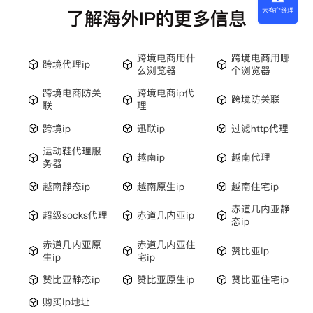
大客户经理
了解海外IP的更多信息
跨境电商用什
跨境电商用哪
跨境代理ip
么浏览器
个浏览器
跨境电商防关
跨境电商ip代
跨境防关联
联
理
跨境ip
迅联ip
过滤http代理
运动鞋代理服
越南ip
越南代理
务器
越南静态ip
越南原生ip
越南住宅ip
赤道几内亚静
超级socks代理
赤道几内亚ip
态ip
赤道几内亚原
赤道几内亚住
赞比亚ip
生ip
宅ip
赞比亚静态ip
赞比亚原生ip
赞比亚住宅ip
购买ip地址