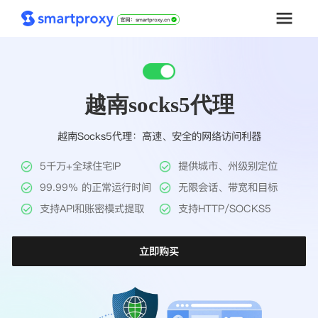
首页
越南socks5代理
套餐购买
越南Socks5代理：高速、安全的网络访问利器
解决方案
5千万+全球住宅IP
提供城市、州级别定位
工具
99.99% 的正常运行时间
无限会话、带宽和目标
支持API和账密模式提取
支持HTTP/SOCKS5
帮助中心
立即购买
推广返利
企业定制