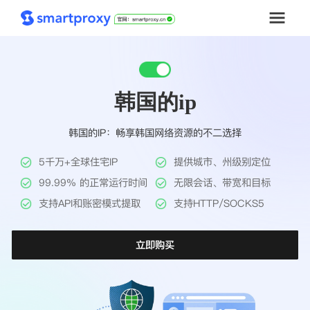
首页
韩国的ip
套餐购买
韩国的IP：畅享韩国网络资源的不二选择
解决方案
5千万+全球住宅IP
提供城市、州级别定位
工具
99.99% 的正常运行时间
无限会话、带宽和目标
支持API和账密模式提取
支持HTTP/SOCKS5
帮助中心
立即购买
推广返利
企业定制