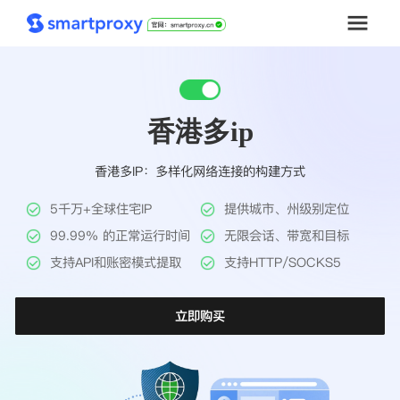
首页
香港多ip
套餐购买
香港多IP：多样化网络连接的构建方式
解决方案
5千万+全球住宅IP
提供城市、州级别定位
工具
99.99% 的正常运行时间
无限会话、带宽和目标
支持API和账密模式提取
支持HTTP/SOCKS5
帮助中心
立即购买
推广返利
企业定制